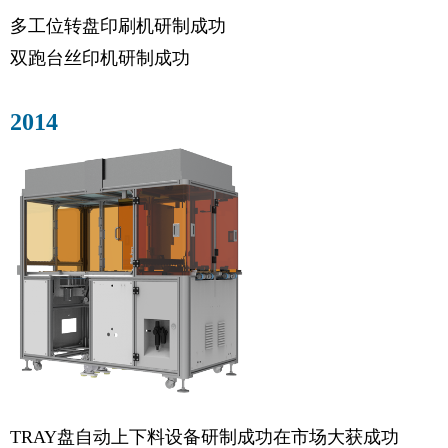
多工位转盘印刷机研制成功
双跑台丝印机研制成功
2014
TRAY盘自动上下料设备研制成功在市场大获成功