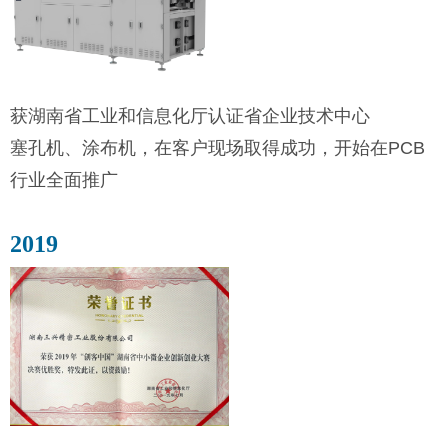
获湖南省工业和信息化厅认证省企业技术中心
塞孔机、涂布机，在客户现场取得成功，开始在PCB
行业全面推广
2019