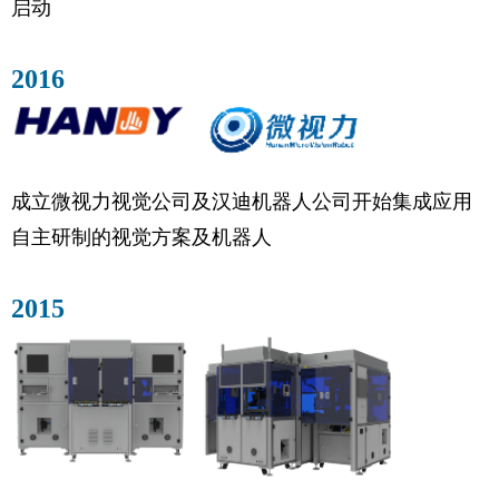
启动
2016
成立微视力视觉公司及汉迪机器人公司开始集成应用
自主研制的视觉方案及机器人
2015