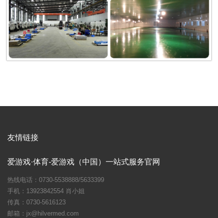
友情链接
爱游戏·体育-爱游戏（中国）一站式服务官网
热线电话：0730-5538888/5633399
手机：13923842554 肖小姐
传真：0730-5616123
邮箱：jx@hilvermed.com