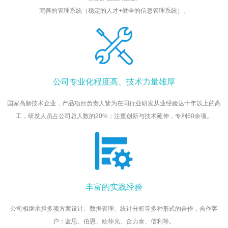
完善的管理系统（稳定的人才+健全的信息管理系统）。
公司专业化程度高、技术力量雄厚
国家高新技术企业，产品项目负责人皆为在同行业研发从业经验达十年以上的高
工，研发人员占公司总人数的20%；注重创新与技术延伸，专利60余项。
丰富的实践经验
公司相继承担多项方案设计、数据管理、统计分析等多种形式的合作，合作客
户：蓝思、伯恩、欧菲光、合力泰、信利等。