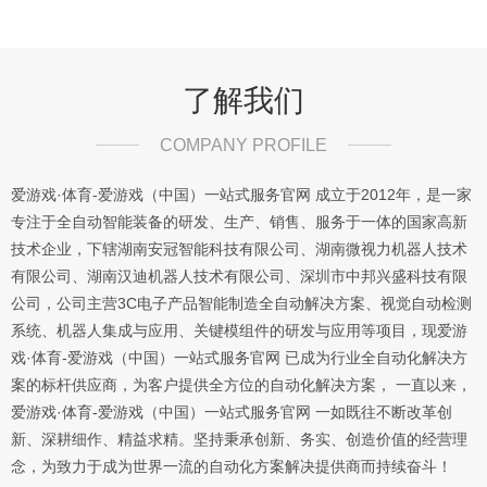
了解我们
COMPANY PROFILE
爱游戏·体育-爱游戏（中国）一站式服务官网 成立于2012年，是一家
专注于全自动智能装备的研发、生产、销售、服务于一体的国家高新
技术企业，下辖湖南安冠智能科技有限公司、湖南微视力机器人技术
有限公司、湖南汉迪机器人技术有限公司、深圳市中邦兴盛科技有限
公司，公司主营3C电子产品智能制造全自动解决方案、视觉自动检测
系统、机器人集成与应用、关键模组件的研发与应用等项目，现爱游
戏·体育-爱游戏（中国）一站式服务官网 已成为行业全自动化解决方
案的标杆供应商，为客户提供全方位的自动化解决方案， 一直以来，
爱游戏·体育-爱游戏（中国）一站式服务官网 一如既往不断改革创
新、深耕细作、精益求精。坚持秉承创新、务实、创造价值的经营理
念，为致力于成为世界一流的自动化方案解决提供商而持续奋斗！