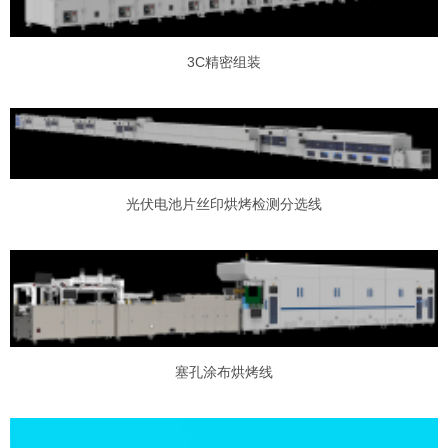
3C精密组装
光伏电池片丝印烘烤检测分选线
塞孔涂布烘烤线