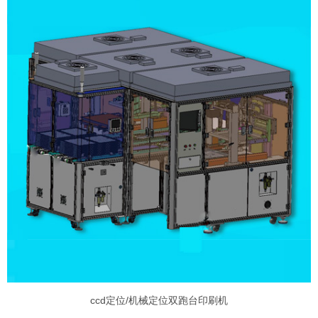
ccd定位/机械定位双跑台印刷机