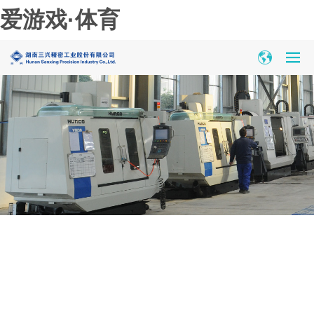
爱游戏·体育