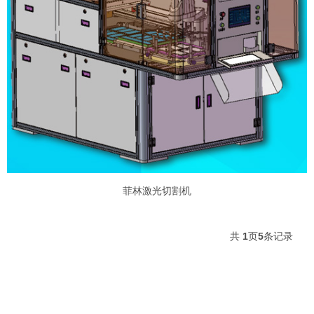
菲林激光切割机
共
1
页
5
条记录