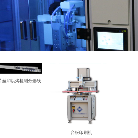
片丝印烘烤检测分选线
台板印刷机