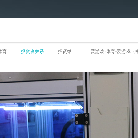
体育
投资者关系
招贤纳士
爱游戏·体育-爱游戏