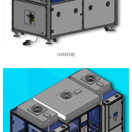
UV转印机