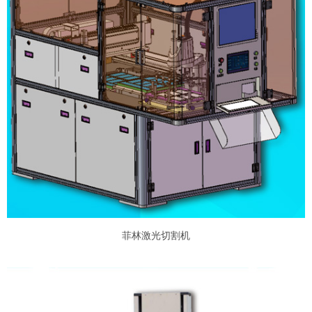
菲林激光切割机