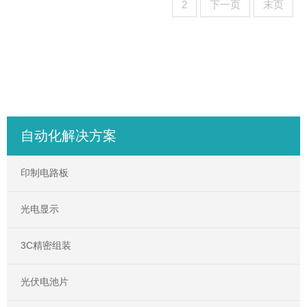
2
下一页
末页
自动化解决方案
印制电路板
光电显示
3C精密组装
光伏电池片